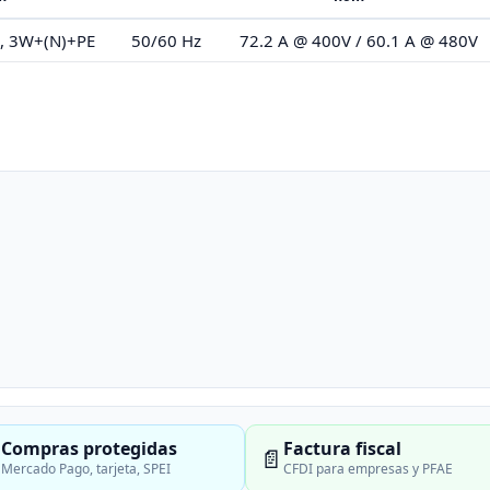
, 3W+(N)+PE
50/60 Hz
72.2 A @ 400V / 60.1 A @ 480V
Compras protegidas
Factura fiscal

📄
Mercado Pago, tarjeta, SPEI
CFDI para empresas y PFAE