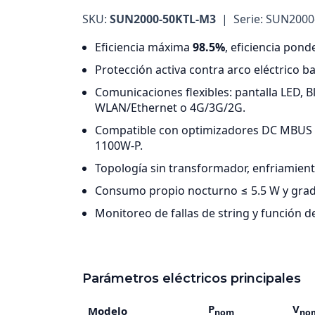
SKU:
SUN2000-50KTL-M3
| Serie: SUN2000
Eficiencia máxima
98.5%
, eficiencia pon
Protección activa contra arco eléctrico b
Comunicaciones flexibles: pantalla LED, B
WLAN/Ethernet o 4G/3G/2G.
Compatible con optimizadores DC MBUS
1100W-P.
Topología sin transformador, enfriamiento
Consumo propio nocturno ≤ 5.5 W y grad
Monitoreo de fallas de string y función 
Parámetros eléctricos principales
P
V
Modelo
nom
no