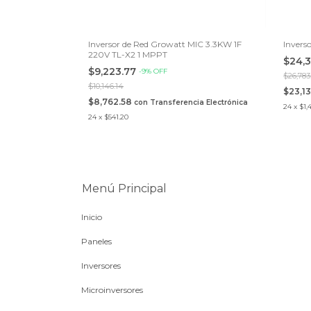
 80K 3F 480V CD
Inversor de Red Growatt MIC 3.3KW 1F
Invers
220V TL-X2 1 MPPT
$24,
$9,223.77
-
9
%
OFF
$26,783
$10,146.14
$23,1
ncia Electrónica
$8,762.58
con
Transferencia Electrónica
24
x
$1,
24
x
$541.20
Menú Principal
Inicio
Paneles
Inversores
Microinversores