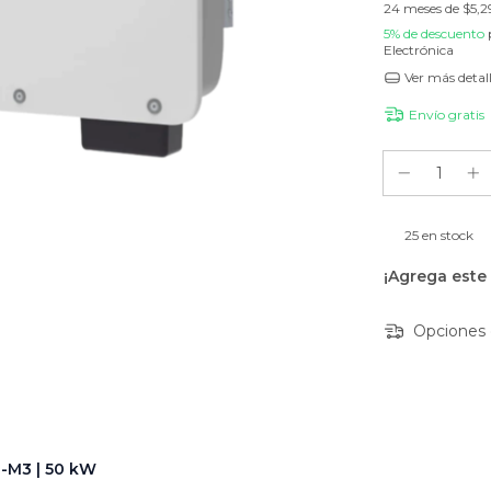
24
meses de
$5,2
5% de descuento
Electrónica
Ver más detal
Envío gratis
25
en stock
¡Agrega este
Opciones 
-M3 | 50 kW