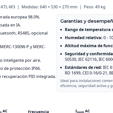
-KTL-M3 | Medidas: 640 × 530 × 270 mm | Peso: 49 kg
derada europea 98.0%.
Garantías y desempe
asada en IA.
Rango de temperatura 
luetooth, RS485, opcional
Humedad relativa:
0 - 1
Altitud máxima de fun
 MERC-1300W-P y MERC-
Seguridad y conformida
50530, IEC 62116, IEC 600
 inteligente por aire.
Estándares de red:
IEC 6
o de protección IP66.
RD 1699, CEI 0-16/0-21, B
de recuperación PID integrada.
Ideal para instalaciones comerc
eficiencia, seguridad activa y g
AC
I
AC
Frecuencia
m
nom