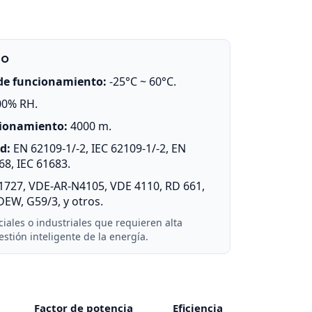
ño
de funcionamiento:
-25°C ~ 60°C.
00% RH.
cionamiento:
4000 m.
d:
EN 62109-1/-2, IEC 62109-1/-2, EN
68, IEC 61683.
1727, VDE-AR-N4105, VDE 4110, RD 661,
DEW, G59/3, y otros.
iales o industriales que requieren alta
estión inteligente de la energía.
Factor de potencia
Eficiencia