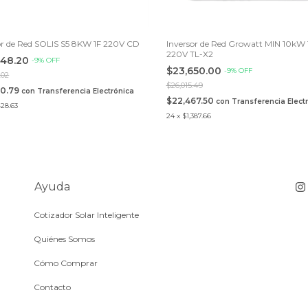
or de Red SOLIS S5 8KW 1F 220V CD
Inversor de Red Growatt MIN 10kW 
220V TL-X2
348.20
-
9
%
OFF
$23,650.00
-
9
%
OFF
.02
$26,015.49
30.79
con
Transferencia Electrónica
$22,467.50
con
Transferencia Elect
428.63
24
x
$1,387.66
Ayuda
Cotizador Solar Inteligente
Quiénes Somos
Cómo Comprar
Contacto