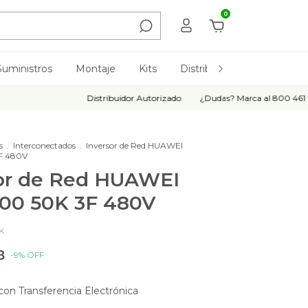
0
Suministros
Montaje
Kits
Distribución
Todos
Distribuidor Autorizado
¿Dudas? Marca al 800 461 1717
s
.
Interconectados
.
Inversor de Red HUAWEI
F 480V
or de Red HUAWEI
00 50K 3F 480V
K
8
-
9
%
OFF
con
Transferencia Electrónica