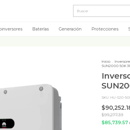
oinversores
Baterías
Generación
Protecciones
Inicio
.
Inversore
SUN2000 50K 3
Invers
SUN20
SKU:
HU-S20-50
$90,252.1
$99,277.39
$85,739.57