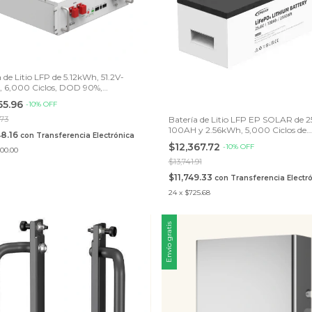
 de Litio LFP de 5.12kWh, 51.2V-
 6,000 Ciclos, DOD 90%,
ible con inversor UP3000-
55.96
-
10
%
OFF
41
Batería de Litio LFP EP SOLAR de 2
.73
100AH y 2.56kWh, 5,000 Ciclos de
48.16
con
Transferencia Electrónica
descarga, compatible con inversor
$12,367.72
-
10
%
OFF
IP2000-21
300.00
$13,741.91
$11,749.33
con
Transferencia Electr
24
x
$725.68
Envío gratis