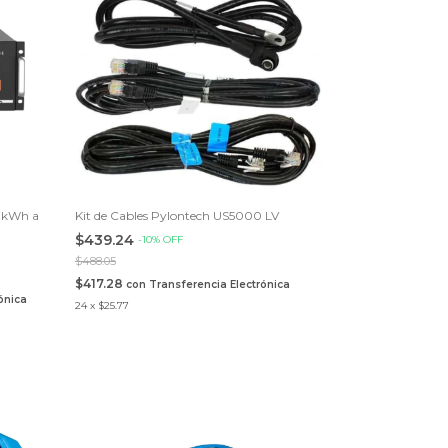
.8kWh a
Kit de Cables Pylontech US5000 LV
$439.24
-
10
%
OFF
$488.05
$417.28
con
Transferencia Electrónica
ónica
24
x
$25.77