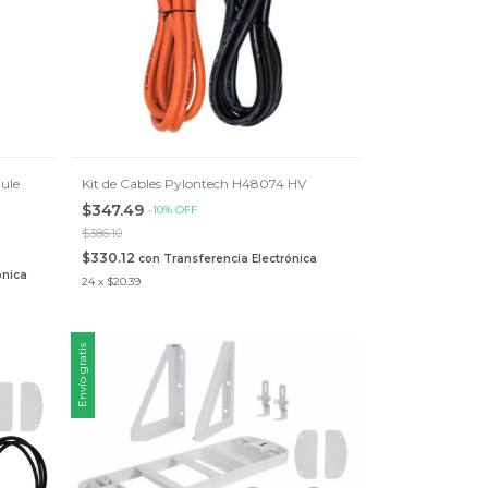
ule
Kit de Cables Pylontech H48074 HV
$347.49
-
10
%
OFF
$386.10
$330.12
con
Transferencia Electrónica
ónica
24
x
$20.39
Envío gratis