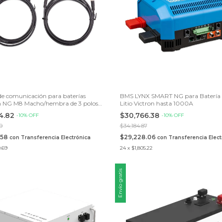
de comunicación para baterías
BMS LYNX SMART NG para Batería 
n NG M8 Macho/hembra de 3 polos.
Litio Victron hasta 1000A
on 2 piezas.
04.82
$30,766.38
-
10
%
OFF
-
10
%
OFF
69
$34,184.87
.58
$29,228.06
con
Transferencia Electrónica
con
Transferencia Elect
.69
24
x
$1,805.22
Envío gratis