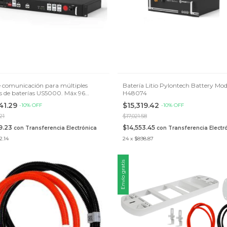
 comunicación para múltiples
Batería Litio Pylontech Battery Mod
s de baterías US5000. Máx 96
H48074
s.
41.29
$15,319.42
-
10
%
OFF
-
10
%
OFF
21
$17,021.58
49.23
$14,553.45
con
Transferencia Electrónica
con
Transferencia Electr
2.14
24
x
$898.87
Envío gratis