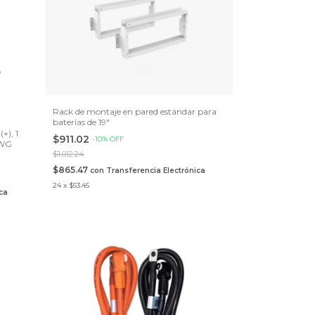
Rack de montaje en pared estándar para
baterías de 19"
+), 1
$911.02
-
10
%
OFF
AWG
$1,012.24
$865.47
con
Transferencia Electrónica
24
x
$53.45
ca