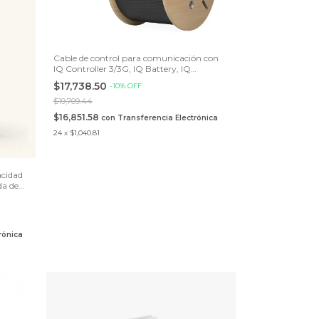
Cable de control para comunicación con
IQ Controller 3/3G, IQ Battery, IQ
Combiner, Bobina de 500 fts
$17,738.50
-
10
%
OFF
$19,709.44
$16,851.58
con
Transferencia Electrónica
24
x
$1,040.81
acidad
da de
rónica