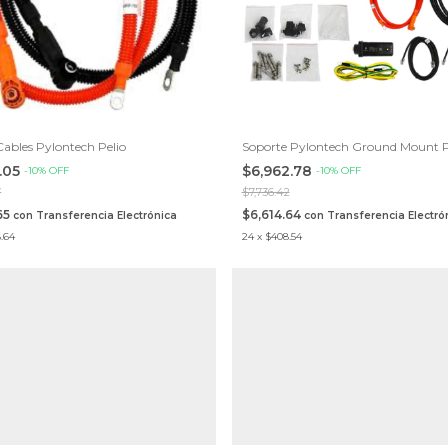
 Cables Pylontech Pelio
Soporte Pylontech Ground Mount P
.05
$6,962.78
-
10
%
OFF
-
10
%
OFF
7
$7,736.42
65
$6,614.64
con
Transferencia Electrónica
con
Transferencia Electró
.64
24
x
$408.54