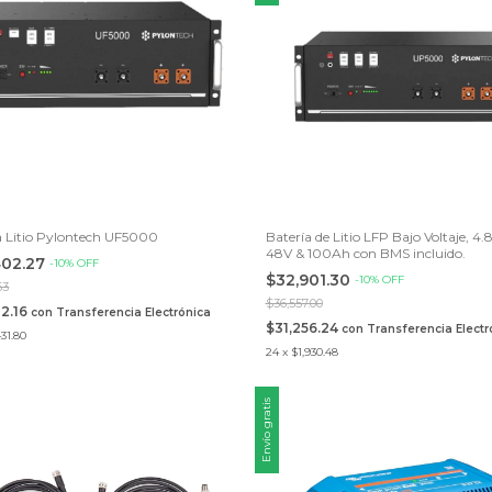
a Litio Pylontech UF5000
Batería de Litio LFP Bajo Voltaje, 4
48V & 100Ah con BMS incluido.
402.27
-
10
%
OFF
$32,901.30
-
10
%
OFF
63
$36,557.00
82.16
con
Transferencia Electrónica
$31,256.24
con
Transferencia Electr
431.80
24
x
$1,930.48
Envío gratis