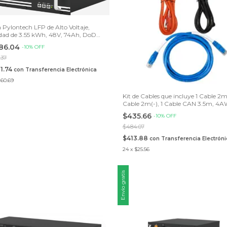
a Pylontech LFP de Alto Voltaje,
dad de 3.55 kWh, 48V, 74Ah, DoD
ompatible con inversores híbridos
486.04
-
10
%
OFF
 Sol-Ark HV.
.37
11.74
con
Transferencia Electrónica
260.69
Kit de Cables que incluye 1 Cable 2m(
Cable 2m(-), 1 Cable CAN 3.5m, 4
$435.66
-
10
%
OFF
$484.07
$413.88
con
Transferencia Electróni
24
x
$25.56
Envío gratis