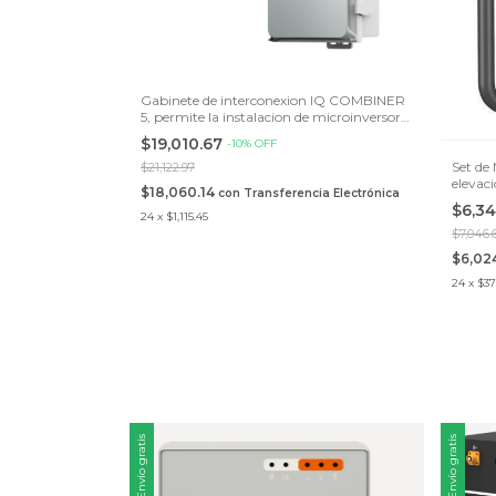
Gabinete de interconexion IQ COMBINER
5, permite la instalacion de microinversores
IQ, Compatible con IQ System Controller
$19,010.67
-
10
%
OFF
3/3G y IQ Battery 5P
Set de
$21,122.97
elevaci
$18,060.14
con
Transferencia Electrónica
$6,34
24
x
$1,115.45
$7,046.
$6,02
24
x
$37
Envío gratis
Envío gratis