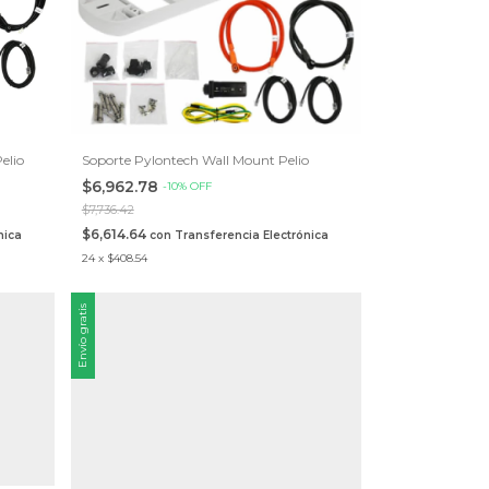
elio
Soporte Pylontech Wall Mount Pelio
$6,962.78
-
10
%
OFF
$7,736.42
$6,614.64
nica
con
Transferencia Electrónica
24
x
$408.54
Envío gratis