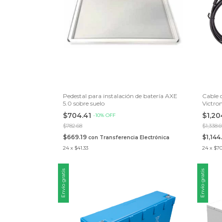
Pedestal para instalación de batería AXE
Cable 
5.0 sobre suelo
Victro
Bolsa c
$704.41
$1,2
-
10
%
OFF
$782.68
$1,338.
$669.19
$1,144
con
Transferencia Electrónica
24
x
$41.33
24
x
$70
Envío gratis
Envío gratis