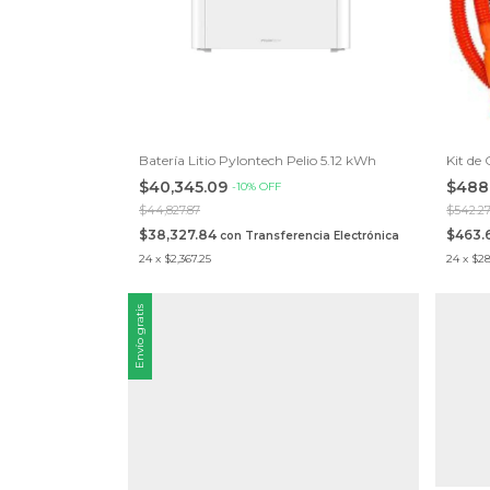
Batería Litio Pylontech Pelio 5.12 kWh
Kit de
$40,345.09
$488
-
10
%
OFF
$44,827.87
$542.2
$38,327.84
$463.
con
Transferencia Electrónica
24
x
$2,367.25
24
x
$28
Envío gratis