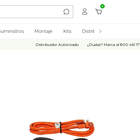
0
Suministros
Montaje
Kits
Distribución
Todos
Distribuidor Autorizado
¿Dudas? Marca al 800 461 1717
Factur