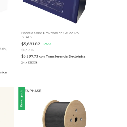
Batería Solar Newmax de Gel de 12V-
120Ah
$5,681.82
-
10
%
OFF
5.6V,
$6,313.14
$5,397.73
con
Transferencia Electrónica
24
x
$333.38
ónica
Envío gratis