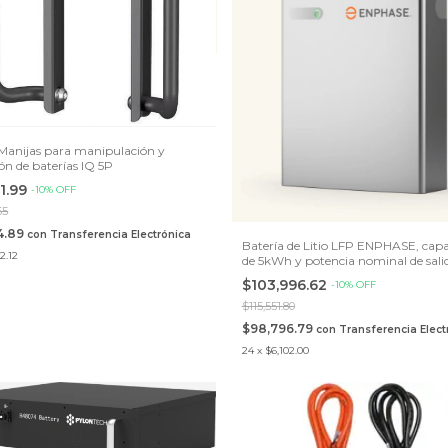
 Manijas para manipulación y
ón de baterías IQ 5P
1.99
-
10
%
OFF
65
4.89
con
Transferencia Electrónica
Batería de Litio LFP ENPHASE, cap
2.12
de 5kWh y potencia nominal de sali
3.84kW
$103,996.62
-
10
%
OFF
$115,551.80
$98,796.79
con
Transferencia Elect
24
x
$6,102.00