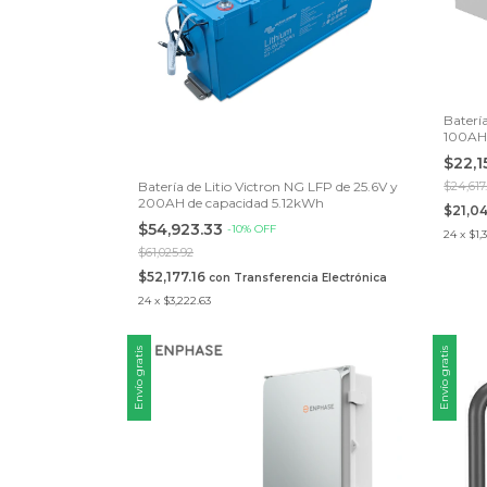
Batería
100AH,
compat
$22,1
HM80
Batería de Litio Victron NG LFP de 25.6V y
$24,617
200AH de capacidad 5.12kWh
$21,0
$54,923.33
-
10
%
OFF
24
x
$1,
$61,025.92
$52,177.16
con
Transferencia Electrónica
24
x
$3,222.63
Envío gratis
Envío gratis