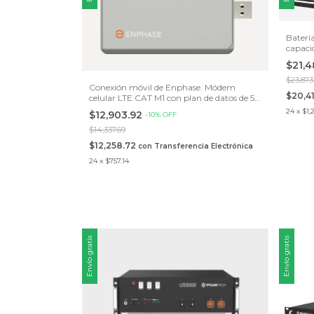
Baterí
capaci
90%. C
$21,
Solis y
$23,873
Conexión móvil de Enphase. Módem
$20,4
celular LTE CAT M1 con plan de datos de 5
años de AT&T
24
x
$1,
$12,903.92
-
10
%
OFF
$14,337.69
$12,258.72
con
Transferencia Electrónica
24
x
$757.14
Envío gratis
Envío gratis