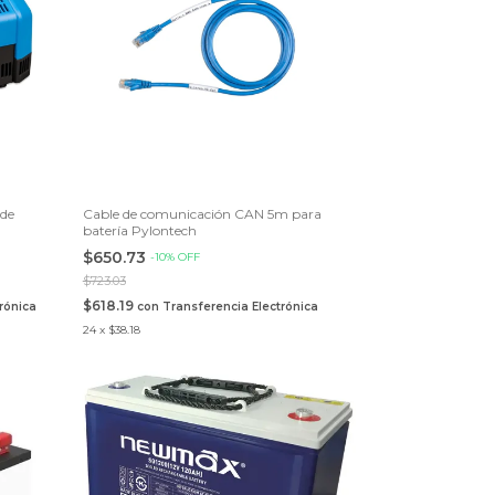
de
Cable de comunicación CAN 5m para
batería Pylontech
$650.73
-
10
%
OFF
$723.03
$618.19
rónica
con
Transferencia Electrónica
24
x
$38.18