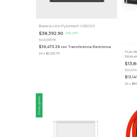
Batería Litio Pylontech US5000
$38,392.90
-
10
%
OFF
$42,658.78
$36,473.26
con
Transferencia Electrónica
Hub de
24
x
$2,252.70
bloque
batería
$13,8
$15,379.
$13,1
24
x
$81
Envío gratis