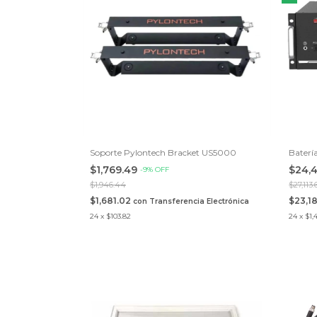
Soporte Pylontech Bracket US5000
Baterí
$1,769.49
$24,
-
9
%
OFF
$1,946.44
$27,113.
$1,681.02
$23,1
con
Transferencia Electrónica
24
x
$103.82
24
x
$1,