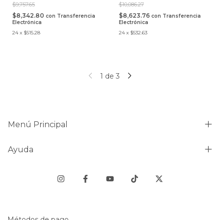
$9,757.65
$10,086.27
$8,342.80
$8,623.76
con
Transferencia
con
Transferencia
Electrónica
Electrónica
24
x
$515.28
24
x
$532.63
1
de
3
Menú Principal
Ayuda
Métodos de pago