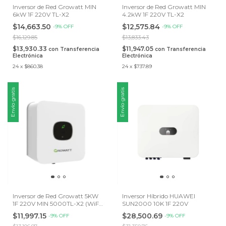
Inversor de Red Growatt MIN
Inversor de Red Growatt MIN
6kW 1F 220V TL-X2
4.2kW 1F 220V TL-X2
$14,663.50
$12,575.84
-
9
%
OFF
-
9
%
OFF
$16,129.85
$13,833.43
$13,930.33
$11,947.05
con
Transferencia
con
Transferencia
Electrónica
Electrónica
24
x
$860.38
24
x
$737.89
Envío gratis
Envío gratis
Inversor de Red Growatt 5KW
Inversor Híbrido HUAWEI
1F 220V MIN 5000TL-X2 (WiFi-
SUN2000 10K 1F 220V
X) 2 MPPT
$11,997.15
$28,500.69
-
9
%
OFF
-
9
%
OFF