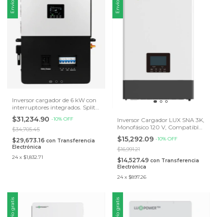
Inversor cargador de 6 kW con
interruptores integrados. Split
phase 120/240V compatible
$31,234.90
-
10
%
OFF
Inversor Cargador LUX SNA 3K,
con baterías LUX PGEM y
Monofásico 120 V, Compatible
PYLONTECH LV. Admite
$34,705.45
con Baterías LUX PGEM y
conexión en paralelo hasta 16
$15,292.09
-
10
%
OFF
$29,673.16
con
Transferencia
Pylontech LV
unidades.
Electrónica
$16,991.21
24
x
$1,832.71
$14,527.49
con
Transferencia
Electrónica
24
x
$897.26
Envío gratis
Envío gratis