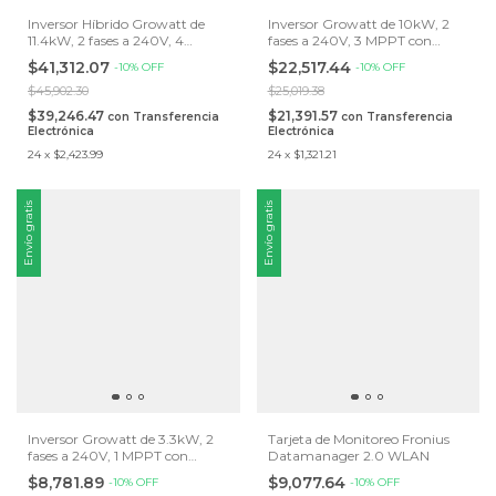
Inversor Híbrido Growatt de
Inversor Growatt de 10kW, 2
11.4kW, 2 fases a 240V, 4
fases a 240V, 3 MPPT con
MPPT, con Wifi/LAN,
antena Wifi integrada y 10
$41,312.07
$22,517.44
-
10
%
OFF
-
10
%
OFF
compatible con baterías de litio
años de garantía.
de alto voltaje
$45,902.30
$25,019.38
$39,246.47
$21,391.57
con
Transferencia
con
Transferencia
Electrónica
Electrónica
24
x
$2,423.99
24
x
$1,321.21
Envío gratis
Envío gratis
Inversor Growatt de 3.3kW, 2
Tarjeta de Monitoreo Fronius
fases a 240V, 1 MPPT con
Datamanager 2.0 WLAN
antena Wifi integrada
$8,781.89
$9,077.64
-
10
%
OFF
-
10
%
OFF