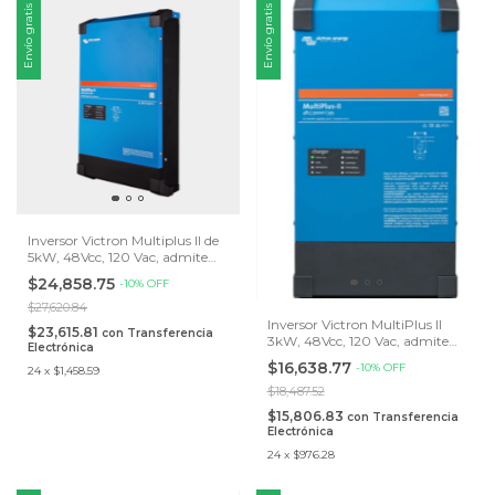
Envío gratis
Envío gratis
Inversor Victron Multiplus II de
5kW, 48Vcc, 120 Vac, admite
conexión en paralelo Single
$24,858.75
-
10
%
OFF
Phase 120V
$27,620.84
Inversor Victron MultiPlus II
$23,615.81
con
Transferencia
3kW, 48Vcc, 120 Vac, admite
Electrónica
conexión en paralelo Single
$16,638.77
-
10
%
OFF
24
x
$1,458.59
Phase 120V, Split Phase
120/240V & 3 Phase 120/208V
$18,487.52
$15,806.83
con
Transferencia
Electrónica
24
x
$976.28