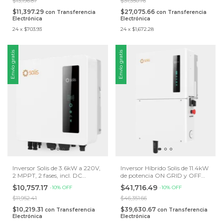
$13,196.87
$31,350.76
$11,397.29
$27,075.66
con
Transferencia
con
Transferencia
Electrónica
Electrónica
24
x
$703.93
24
x
$1,672.28
Envío gratis
Envío gratis
Inversor Solis de 3.6kW a 220V,
Inversor Híbrido Solis de 11.4kW
2 MPPT, 2 fases, incl. DC
de potencia ON GRID y OFF
Disconnect.
GRID, Salida AC de respaldo
$10,757.17
$41,716.49
-
10
%
OFF
-
10
%
OFF
fase dividida de 120/240V
$11,952.41
$46,351.66
$10,219.31
$39,630.67
con
Transferencia
con
Transferencia
Electrónica
Electrónica