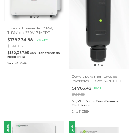
Inversor Huawei de 50 kW,
Trifásico a 220V, 7 MPPTs,
Voltaje Máximo de entrada 750
$139,334.68
-
10
%
OFF
Voc.
$154,816.31
$132,367.95
con
Transferencia
Electrónica
24
x
$8,175.46
Dongle para monitoreo de
inversores Huawei SUN2000
$1,765.42
-
10
%
OFF
$1,961.58
$1,677.15
con
Transferencia
Electrónica
24
x
$103.59
Envío gratis
Envío gratis