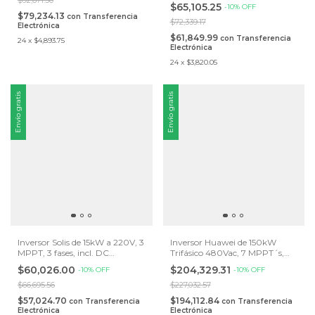
Disconnect.
$65,105.25
-
10
%
OFF
$79,234.13
con
Transferencia
$72,339.17
Electrónica
$61,849.99
con
Transferencia
24
x
$4,893.75
Electrónica
24
x
$3,820.05
Envío gratis
Envío gratis
Inversor Solis de 15kW a 220V, 3
Inversor Huawei de 150kW
MPPT, 3 fases, incl. DC
Trifásico 480Vac, 7 MPPT´s,
Disconnect
Protección IP66
$60,026.00
$204,329.31
-
10
%
OFF
-
10
%
OFF
$66,695.56
$227,032.57
$57,024.70
$194,112.84
con
Transferencia
con
Transferencia
Electrónica
Electrónica