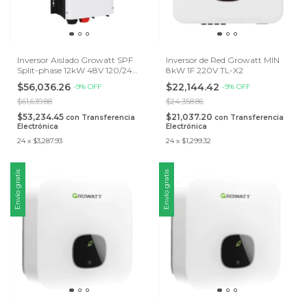
Inversor Aislado Growatt SPF
Inversor de Red Growatt MIN
Split-phase 12kW 48V 120/240
8kW 1F 220V TL-X2
V MPPT integrado
$56,036.26
$22,144.42
-
9
%
OFF
-
9
%
OFF
$61,639.88
$24,358.86
$53,234.45
$21,037.20
con
Transferencia
con
Transferencia
Electrónica
Electrónica
24
x
$3,287.93
24
x
$1,299.32
Envío gratis
Envío gratis