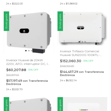
24
x
$3,522.03
24
x
$11,989.02
Envío gratis
Envío gratis
Inversor Trifásico Comercial
Huawei SUN2000-100KTL-
M2-IMP
Inversor Huawei de 20kW
$152,060.30
-
10
%
OFF
220V, AFCI, interruptor DC, IP
$168,955.89
66, + 4 MPPT
$60,207.88
-
10
%
OFF
$144,457.29
con
Transferencia
$66,897.65
Electrónica
$57,197.49
24
x
$8,922.14
con
Transferencia
Electrónica
24
x
$3,532.70
Envío gratis
Envío gratis