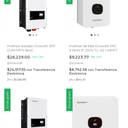
Inversor Aislado Growatt SPF
Inversor de Red Growatt MIC
DVM MPV 6kW
3.3KW 1F 220V TL-X2 1 MPPT
48VDC/220VAC
$26,229.00
$9,223.77
-
10
%
OFF
-
9
%
OFF
$29,143.38
$10,146.14
$24,917.55
$8,762.58
con
Transferencia
con
Transferencia
Electrónica
Electrónica
24
x
$1,538.99
24
x
$541.20
Envío gratis
Envío gratis