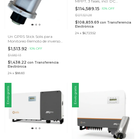
MPPT, 3 fases, incl. DC
Disconnect
$114,589.15
-
10
%
OFF
$127,321.28
$108,859.69
con
Transferencia
Electrónica
24
x
$6,723.52
Un GPRS Stick Solis para
Monitoreo Remoto de inversor
vía cel
$1,513.92
-
10
%
OFF
$1,682.13
$1,438.22
con
Transferencia
Electrónica
24
x
$88.83
Envío gratis
Envío gratis