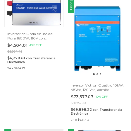
Envío gratis
Inversor de Onda sinusoidal
Pura 1600W, 110V con
Universal socket y USB Comm
$4,504.01
-
10
%
OFF
Port
$5,004.45
$4,278.81
con
Transferencia
Electrónica
24
x
$264.27
Inversor Victron Quattro 10kW,
48Vcc, 120 Vac, admite
conexión en paralelo Single
$73,577.07
-
10
%
OFF
Phase 120V
$81,752.30
$69,898.22
con
Transferencia
Electrónica
24
x
$4,317.13