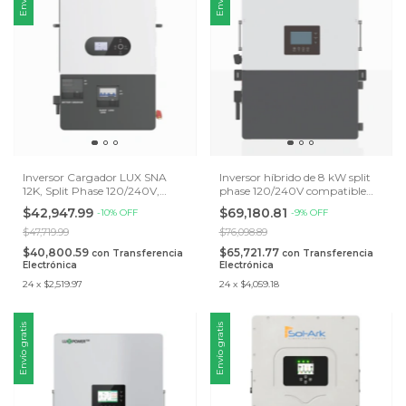
Inversor Cargador LUX SNA
Inversor híbrido de 8 kW split
12K, Split Phase 120/240V,
phase 120/240V compatible
Compatible con Baterías LUX
con batería LUX PGEM y
$42,947.99
$69,180.81
-
10
%
OFF
-
9
%
OFF
PGEM y Pylontech LV.
PYLONTECH LV. Admite
conexión en paralelo hasta 10
$47,719.99
$76,098.89
unidades.
$40,800.59
$65,721.77
con
Transferencia
con
Transferencia
Electrónica
Electrónica
24
x
$2,519.97
24
x
$4,059.18
Envío gratis
Envío gratis