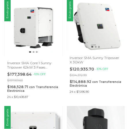
Envío gratis
Envío gratis
Inversor SMA Sunny Tripower
X 30kW
Inversor SMA Core 1 Sunny
Tripower 62kW 3 Fases
$120,935.70
-
10
%
OFF
480/277V
$177,398.64
-
10
%
OFF
$134,372.99
$197,109.60
$114,888.92
con
Transferencia
Electrónica
$168,528.71
con
Transferencia
Electrónica
24
x
$7,095.90
24
x
$10,408.87
Envío gratis