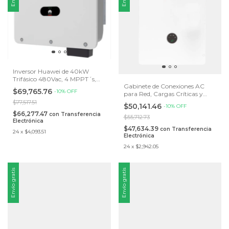
Inversor Huawei de 40kW
Trifásico 480Vac, 4 MPPT´s,
Gabinete de Conexiones AC
Protección IP66
$69,765.76
-
10
%
OFF
para Red, Cargas Críticas y
Generador. Incluye Interruptor
$77,517.51
$50,141.46
-
10
%
OFF
de 200A, para Híbridos
$66,277.47
con
Transferencia
Growatt V3.
$55,712.73
Electrónica
$47,634.39
con
Transferencia
24
x
$4,093.51
Electrónica
24
x
$2,942.05
Envío gratis
Envío gratis