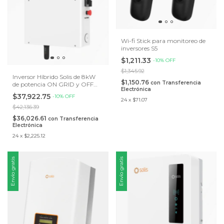
Wi-fi Stick para monitoreo de
inversores S5
$1,211.33
-
10
%
OFF
$1,345.92
Inversor Híbrido Solis de 8kW
$1,150.76
con
Transferencia
de potencia ON GRID y OFF
Electrónica
GRID, Salida AC de respaldo
$37,922.75
-
10
%
OFF
fase dividida de 120/240V
24
x
$71.07
$42,136.39
$36,026.61
con
Transferencia
Electrónica
24
x
$2,225.12
Envío gratis
Envío gratis