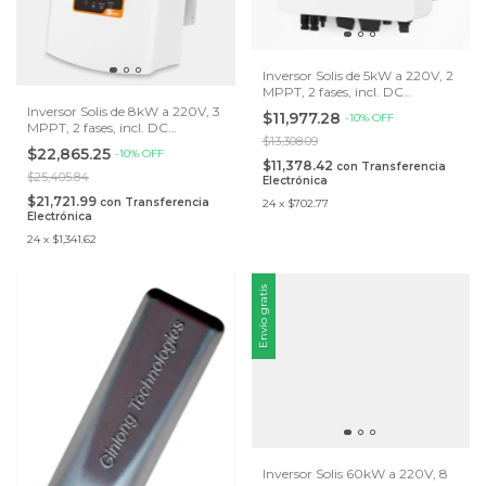
Inversor Solis de 5kW a 220V, 2
MPPT, 2 fases, incl. DC
Disconnect.
Inversor Solis de 8kW a 220V, 3
$11,977.28
-
10
%
OFF
MPPT, 2 fases, incl. DC
$13,308.09
Disconnect
$22,865.25
-
10
%
OFF
$11,378.42
con
Transferencia
$25,405.84
Electrónica
$21,721.99
con
Transferencia
24
x
$702.77
Electrónica
24
x
$1,341.62
Envío gratis
Inversor Solis 60kW a 220V, 8