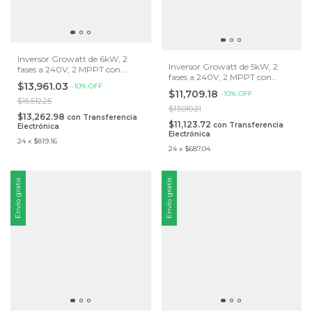
Inversor Growatt de 6kW, 2
Inversor Growatt de 5kW, 2
fases a 240V, 2 MPPT con
fases a 240V, 2 MPPT con
antena Wifi integrada
$13,961.03
-
10
%
OFF
antena Wifi integrada
$11,709.18
-
10
%
OFF
$15,512.25
$13,010.21
$13,262.98
con
Transferencia
$11,123.72
con
Transferencia
Electrónica
Electrónica
24
x
$819.16
24
x
$687.04
Envío gratis
Envío gratis