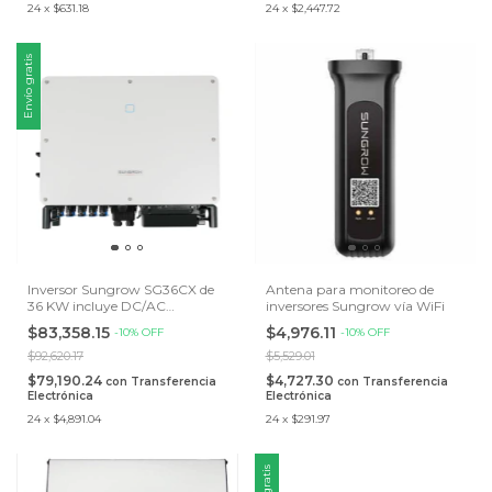
24
x
$631.18
24
x
$2,447.72
Envío gratis
Inversor Sungrow SG36CX de
Antena para monitoreo de
36 KW incluye DC/AC
inversores Sungrow vía WiFi
Disconnect
$83,358.15
$4,976.11
-
10
%
OFF
-
10
%
OFF
$92,620.17
$5,529.01
$79,190.24
$4,727.30
con
Transferencia
con
Transferencia
Electrónica
Electrónica
24
x
$4,891.04
24
x
$291.97