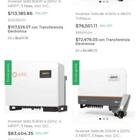
Inversor Solis 50kW a 220V, 6
MPPT, 3 fases, incl. DC
Disconnect
$113,185.86
Inversor Solis de 40kW a 480V,
-
10
%
OFF
Trifásico
$125,762.07
$76,501.11
-
10
%
OFF
$107,526.57
con
Transferencia
Electrónica
$85,001.24
24
x
$6,641.18
$72,676.05
con
Transferencia
Electrónica
24
x
$4,488.70
Envío gratis
Envío gratis
Inversor Solis 30kW a 220V, 4
MPPT, 3 fases, incl. DC
Disconnect
Inversor Solis de 20kW a 220V,
$83,404.35
-
10
%
OFF
3 MPPT, 3 fases, incl. DC
$92,671.50